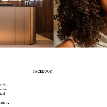
FACEBOOK
ão têm
iretor
idal
te
moda .A